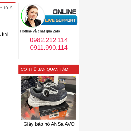
c: 1015
Hotline và chat qua Zalo
 khi
0982.212.114
0911.990.114
CÓ THỂ BẠN QUAN TÂM
Giày bảo hộ ANSa AVO