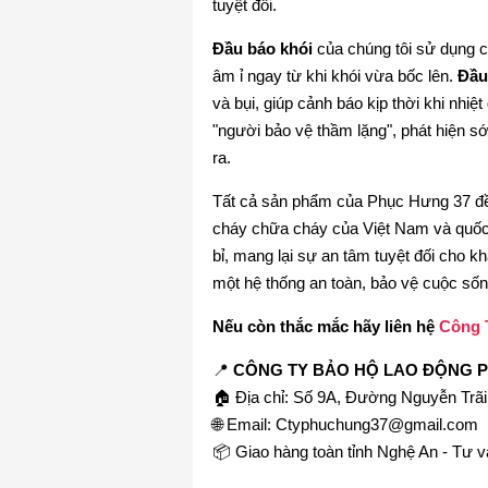
tuyệt đối.
Đầu báo khói
của chúng tôi sử dụng c
âm ỉ ngay từ khi khói vừa bốc lên.
Đầu
và bụi, giúp cảnh báo kịp thời khi nhiệ
"người bảo vệ thầm lặng", phát hiện s
ra.
Tất cả sản phẩm của Phục Hưng 37 đều
cháy chữa cháy của Việt Nam và quốc t
bỉ, mang lại sự an tâm tuyệt đối cho
một hệ thống an toàn, bảo vệ cuộc sốn
Nếu còn thắc mắc hãy liên hệ
Công 
📍
CÔNG TY BẢO HỘ LAO ĐỘNG 
🏠 Địa chỉ: Số 9A, Đường Nguyễn Trã
🌐 Email: Ctyphuchung37@gmail.com
📦 Giao hàng toàn tỉnh Nghệ An - Tư v