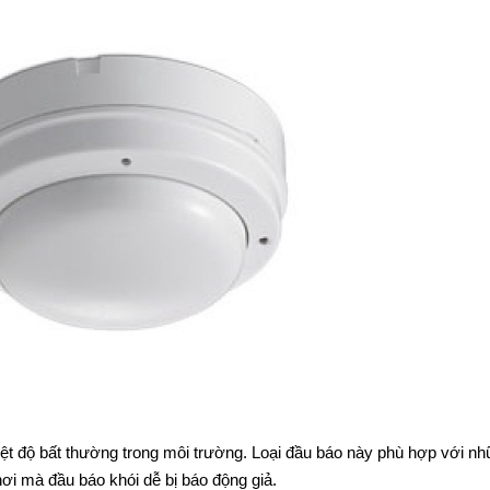
hiệt độ bất thường trong môi trường. Loại đầu báo này phù hợp với n
nơi mà đầu báo khói dễ bị báo động giả.