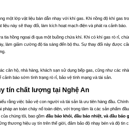
g một lớp vật liệu bán dẫn nhạy với khí gas. Khi nồng độ khí gas tr
ật liệu này sẽ thay đổi, làm kích hoạt mạch điện và phát ra cảnh báo.
a tia hồng ngoại đi qua một buồng chứa khí. Khi có khí gas rò rỉ, ch
này, làm giảm cường độ tia sáng đến bộ thu. Sự thay đổi này được c
ng.
g các căn hộ, nhà hàng, khách sạn sử dụng bếp gas, cũng như các nh
cảnh báo sớm tình trạng rò rỉ, bảo vệ tính mạng và tài sản.
y tín chất lượng tại Nghệ An
hiểu rằng việc bảo vệ con người và tài sản là ưu tiên hàng đầu. Chính
ải pháp an toàn cháy nổ toàn diện, với trọng tâm là các sản phẩm đầ
o của chúng tôi, bao gồm
đầu báo khói, đầu báo nhiệt, và đầu báo 
g thương hiệu uy tín trên thế giới, đảm bảo độ nhạy bén và độ tin 