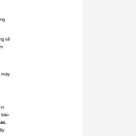
ong
úng sẽ
ảm
à máy
 vì
u báo
gas
,
cậy