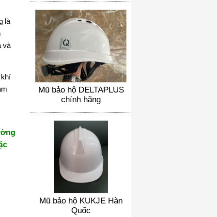
 là
m
ạ và
 khí
làm
Mũ bảo hộ DELTAPLUS
chính hãng
ường
ặc
Mũ bảo hộ KUKJE Hàn
Quốc