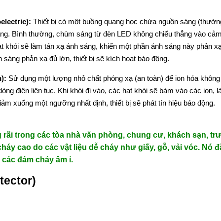
lectric):
Thiết bị có một buồng quang học chứa nguồn sáng (thường
ng. Bình thường, chùm sáng từ đèn LED không chiếu thẳng vào cả
hạt khói sẽ làm tán xạ ánh sáng, khiến một phần ánh sáng này phản x
 sáng phản xạ đủ lớn, thiết bị sẽ kích hoạt báo động.
):
Sử dụng một lượng nhỏ chất phóng xạ (an toàn) để ion hóa không
òng điện liên tục. Khi khói đi vào, các hạt khói sẽ bám vào các ion, 
iảm xuống một ngưỡng nhất định, thiết bị sẽ phát tín hiệu báo động.
rãi trong các tòa nhà văn phòng, chung cư, khách sạn, tr
háy cao do các vật liệu dễ cháy như giấy, gỗ, vải vóc. Nó đ
n các đám cháy âm ỉ.
tector)