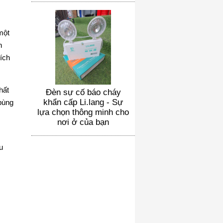
một
n
kích
hất
Đèn sự cố báo cháy
khẩn cấp Li.lang - Sự
bùng
lựa chọn thông minh cho
nơi ở của bạn
u