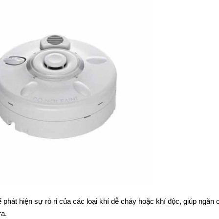
 phát hiện sự rò rỉ của các loại khí dễ cháy hoặc khí độc, giúp ngăn 
ra.