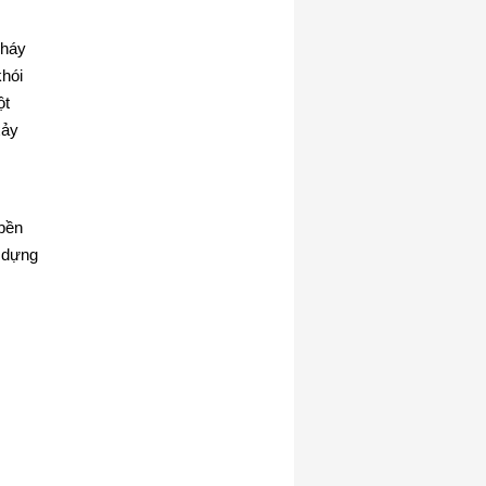
cháy
khói
ột
xảy
 bền
y dựng