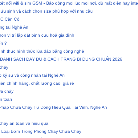
t nối wifi & sim GSM - Báo động mọi lúc mọi nơi, dù mất điện hay inte
ứu sinh và cách chọn size phù hợp với nhu cầu
CC Cần Có
ng tại Nghệ An
n vị trí lắp đặt bình cứu hoả gia đình
ển ?
hình thức hình thức lừa đảo bằng công nghệ
DANH SÁCH ĐẦY ĐỦ & CÁCH TRANG BỊ ĐÚNG CHUẨN 2026
cháy
o kỹ sư và công nhân tại Nghệ An
ện chính hãng, chất lượng cao, giá rẻ
ữa cháy
An toàn
Pháp Chữa Cháy Tự Động Hiệu Quả Tại Vinh, Nghệ An
cháy an toàn và hiệu quả
 Loại Bơm Trong Phòng Cháy Chữa Cháy