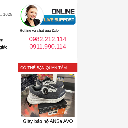
c: 1025
Hotline và chat qua Zalo
0982.212.114
ẩm
0911.990.114
giác
CÓ THỂ BẠN QUAN TÂM
Giày bảo hộ ANSa AVO