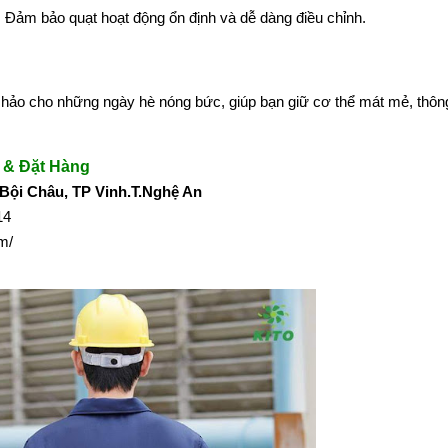
:
Đảm bảo quạt hoạt động ổn định và dễ dàng điều chỉnh.
n hảo cho những ngày hè nóng bức, giúp bạn giữ cơ thể mát mẻ, thôn
 & Đặt Hàng
ội Châu, TP Vinh.T.Nghệ An
114
om/