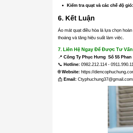
Kiểm tra quạt và các chế độ gió
6. Kết Luận
Áo mát quạt điều hòa là lựa chọn hoà
thoáng và tăng hiệu suất làm việc.
7. Liên Hệ Ngay Để Được Tư Vấn
📍
Công Ty Phục Hưng Số 55 Phan B
📞
Hotline:
0982.212.114 - 0911.990.
🌐
Website:
https://diencophuchung.c
📩
Email:
Ctyphuchung37@gmail.com