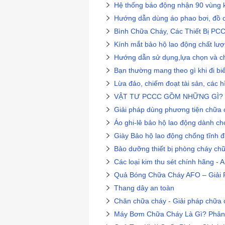
Hệ thống báo động nhận 90 vùng kế
Hướng dẫn dùng áo phao bơi, đồ c
Bình Chữa Cháy, Các Thiết Bị PC
Kính mắt bảo hộ lao động chất lượ
Hướng dẫn sử dụng,lựa chọn và chọ
Bạn thường mang theo gì khi đi bi
Lừa đảo, chiếm đoạt tài sản, các 
VẬT TƯ PCCC GỒM NHỮNG GÌ? 
Giải pháp dùng phương tiện chữa 
Áo ghi-lê bảo hộ lao động dành ch
Giày Bảo hộ lao động chống tĩnh đi
Bảo dưỡng thiết bị phòng cháy ch
Các loại kim thu sét chính hãng - 
Quả Bóng Chữa Cháy AFO – Giải 
Thang dây an toàn
Chăn chữa cháy - Giải pháp chữa 
Máy Bơm Chữa Cháy Là Gì? Phân