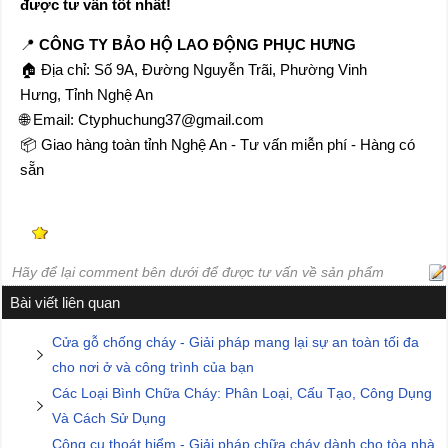
được tư vấn tốt nhất!
📍
CÔNG TY BẢO HỘ LAO ĐỘNG PHỤC HƯNG
🏠 Địa chỉ: Số 9A, Đường Nguyễn Trãi, Phường Vinh
Hưng, Tỉnh Nghệ An
🌐 Email: Ctyphuchung37@gmail.com
📦 Giao hàng toàn tỉnh Nghệ An - Tư vấn miễn phí - Hàng có
sẵn
Hãy để lại comment bên dưới để được tư vấn về sản phẩm
Bài viết liên quan
Cửa gỗ chống cháy - Giải pháp mang lại sự an toàn tối đa
cho nơi ở và công trình của bạn
Các Loại Bình Chữa Cháy: Phân Loại, Cấu Tạo, Công Dụng
Và Cách Sử Dụng
Công cụ thoát hiểm - Giải pháp chữa cháy dành cho tòa nhà