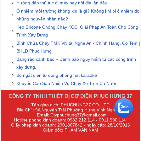
Hướng dẫn thủ tục đi máy bay nội địa lần đầu
Ô nhiễm môi trường không khí là gì? Không khí bị ô nhiễm do
những nguyên nhân nào?
Keo Silicone Chống Cháy KCC: Giải Pháp An Toàn Cho Công
Trình Xây Dựng
Bình Chữa Cháy TMK VN tại Nghệ An - Chính Hãng, Có Tem |
BHLĐ Phục Hưng
Băng rào cảnh báo – Cảnh báo nguy hiểm từ các công trình
xây dựng.
Bộ ngắt điện tự động phòng hát karaoke
Khuyến Cáo Sau Nhiều Vụ Cháy Xe Trên Cả Nước
CÔNG TY TNHH THIẾT BỊ CƠ ĐIỆN PHỤC HƯNG 37
Tên giao dịch: PHUCHUNG37 CO.,LTD
Địa Chỉ : 9A Nguyễn Trãi Phường Hưng Vinh Nghệ An
Email: Ctyphuchung37@gmail.com
Hotline phòng kinh doanh: 0982.212.114 - 0911.990.114
Giấy phép kinh doanh: 2901867842 - ngày cấp: 28/10/2016
Giám đốc: PHẠM VĂN NAM