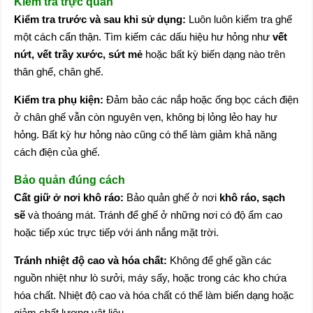
Kiểm tra trực quan
Kiểm tra trước và sau khi sử dụng:
Luôn luôn kiểm tra ghế
một cách cẩn thận. Tìm kiếm các dấu hiệu hư hỏng như
vết
nứt, vết trầy xước, sứt mẻ
hoặc bất kỳ biến dạng nào trên
thân ghế, chân ghế.
Kiểm tra phụ kiện:
Đảm bảo các nắp hoặc ống bọc cách điện
ở chân ghế vẫn còn nguyên vẹn, không bị lỏng lẻo hay hư
hỏng. Bất kỳ hư hỏng nào cũng có thể làm giảm khả năng
cách điện của ghế.
Bảo quản đúng cách
Cất giữ ở nơi khô ráo:
Bảo quản ghế ở nơi
khô ráo, sạch
sẽ
và thoáng mát. Tránh để ghế ở những nơi có độ ẩm cao
hoặc tiếp xúc trực tiếp với ánh nắng mặt trời.
Tránh nhiệt độ cao và hóa chất:
Không để ghế gần các
nguồn nhiệt như lò sưởi, máy sấy, hoặc trong các kho chứa
hóa chất. Nhiệt độ cao và hóa chất có thể làm biến dạng hoặc
giảm chất lượng vật liệu.