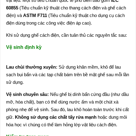
vật liệu. Một số tiêu chuẩn quốc tế phổ biến bao gồm
IEC
60855
(Tiêu chuẩn kỹ thuật cho thang cách điện và ghế cách
điện) và
ASTM F711
(Tiêu chuẩn kỹ thuật cho dụng cụ cách
điện dùng trong các công việc điện áp cao).
Khi sử dụng ghế cách điện, cần tuân thủ các nguyên tắc sau:
Vệ sinh định kỳ
Lau chùi thường xuyên:
Sử dụng khăn mềm, khô để lau
sạch bụi bẩn và các tạp chất bám trên bề mặt ghế sau mỗi lần
sử dụng.
Vệ sinh chuyên sâu:
Nếu ghế bị dính bẩn cứng đầu (như dầu
mỡ, hóa chất), bạn có thể dùng nước ấm và một chút xà
phòng nhẹ để vệ sinh. Sau đó, lau khô hoàn toàn trước khi cất
giữ.
Không sử dụng các chất tẩy rửa mạnh
hoặc dung môi
hóa học vì chúng có thể làm hỏng lớp vật liệu cách điện.