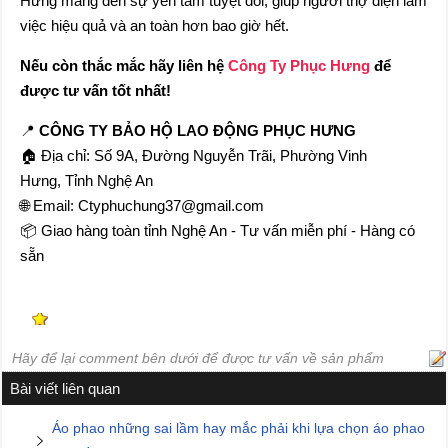
Hưng mang đến sự yên tâm tuyệt đối, giúp người thợ điện làm
việc hiệu quả và an toàn hơn bao giờ hết.
Nếu còn thắc mắc hãy liên hệ
Công Ty Phục Hưng
để
được tư vấn tốt nhất!
📍
CÔNG TY BẢO HỘ LAO ĐỘNG PHỤC HƯNG
🏠 Địa chỉ: Số 9A, Đường Nguyễn Trãi, Phường Vinh
Hưng, Tỉnh Nghệ An
🌐 Email: Ctyphuchung37@gmail.com
📦 Giao hàng toàn tỉnh Nghệ An - Tư vấn miễn phí - Hàng có
sẵn
Hãy để lại comment bên dưới để được tư vấn về sản phẩm
Bài viết liên quan
Áo phao những sai lầm hay mắc phải khi lựa chọn áo phao