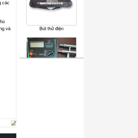
g các
phù
Bút thử điện
ng và
Máy đo điện trở đất
KYORITSU 4105A