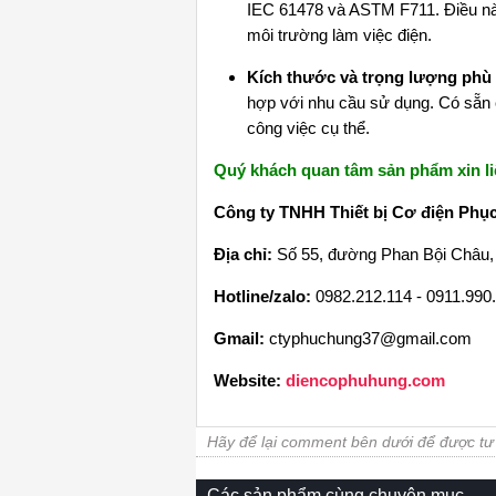
IEC 61478 và ASTM F711. Điều nà
môi trường làm việc điện.
Kích thước và trọng lượng phù
hợp với nhu cầu sử dụng. Có sẵn 
công việc cụ thể.
Quý khách quan tâm sản phẩm xin li
Công ty TNHH Thiết bị Cơ điện Phụ
Địa chỉ:
Số 55, đường Phan Bội Châu, 
Hotline/zalo:
0982.212.114 - 0911.990.
Gmail:
ctyphuchung37@gmail.com
Website:
diencophuhung.c
om
Hãy để lại comment bên dưới để được t
Các sản phẩm cùng chuyên mục