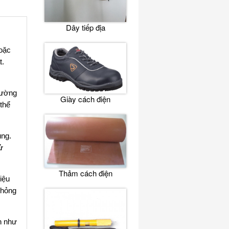
Dây tiếp địa
hoặc
t.
rường
Giày cách điện
thể
ụng.
ử
Thảm cách điện
iệu
 hỏng
n như