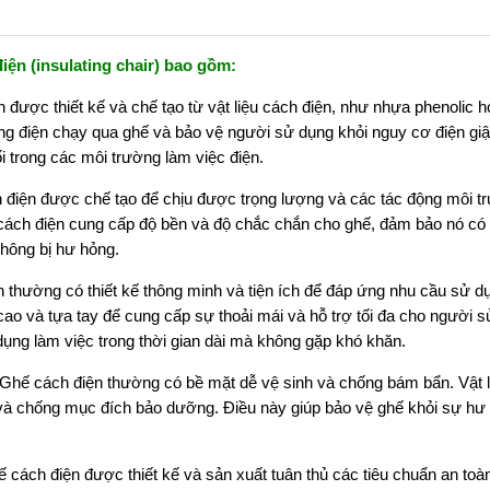
iện (insulating chair) bao gồm:
được thiết kế và chế tạo từ vật liệu cách điện, như nhựa phenolic 
g điện chạy qua ghế và bảo vệ người sử dụng khỏi nguy cơ điện giậ
i trong các môi trường làm việc điện.
 điện được chế tạo để chịu được trọng lượng và các tác động môi t
u cách điện cung cấp độ bền và độ chắc chắn cho ghế, đảm bảo nó có 
không bị hư hỏng.
 thường có thiết kế thông minh và tiện ích để đáp ứng nhu cầu sử d
ao và tựa tay để cung cấp sự thoải mái và hỗ trợ tối đa cho người s
dụng làm việc trong thời gian dài mà không gặp khó khăn.
Ghế cách điện thường có bề mặt dễ vệ sinh và chống bám bẩn. Vật l
và chống mục đích bảo dưỡng. Điều này giúp bảo vệ ghế khỏi sự hư
.
 cách điện được thiết kế và sản xuất tuân thủ các tiêu chuẩn an toà