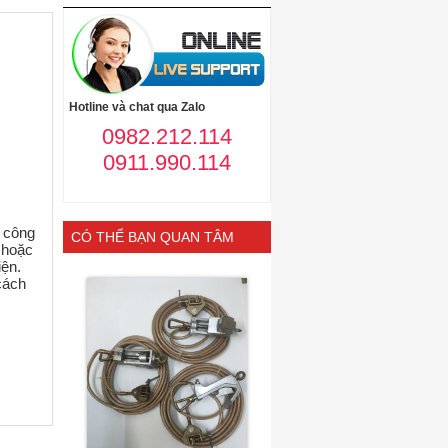
Hotline và chat qua Zalo
0982.212.114
0911.990.114
c công
CÓ THỂ BẠN QUAN TÂM
n hoặc
iện.
cách