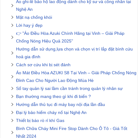
Áo ghi-lê bảo hộ lao động dành cho kỹ sư và công nhân tại
Nghệ An
Mặt nạ chống khói
Lời hay ý đẹp
👉 "Áo Điều Hòa Azuki Chính Hãng tại Vinh – Giải Pháp
Chống Nóng Hiệu Quả 2025"
Hướng dẫn sử dụng,lựa chọn và chọn vị trí lắp đặt bình cứu
hoả gia đình
Cách sơ cứu khi bị sét đánh
Áo Mát Điều Hòa AZUKI S8 Tại Vinh – Giải Pháp Chống Nóng
Đỉnh Cao Cho Người Lao Động Mùa Hè
Sổ tay quản lý sai lầm cần tránh trong quản lý nhân sự
Bạn thường mang theo gì khi đi biển ?
Hướng dẫn thủ tục đi máy bay nội địa lần đầu
Đại lý bảo hiểm cháy nổ tại Nghệ An
Thiết bị báo rò rỉ khí Gas
Bình Chữa Cháy Mini Fire Stop Dành Cho Ô Tô - Giá Tốt
Nhất 2024