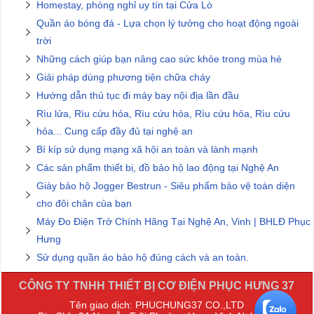
Homestay, phòng nghỉ uy tín tại Cửa Lò
Quần áo bóng đá - Lựa chọn lý tưởng cho hoạt động ngoài
trời
Những cách giúp bạn nâng cao sức khỏe trong mùa hè
Giải pháp dùng phương tiện chữa cháy
Hướng dẫn thủ tục đi máy bay nội địa lần đầu
Rìu lửa, Rìu cứu hỏa, Rìu cứu hỏa, Rìu cứu hỏa, Rìu cứu
hỏa... Cung cấp đầy đủ tại nghệ an
Bí kíp sử dụng mạng xã hội an toàn và lành mạnh
Các sản phẩm thiết bị, đồ bảo hộ lao động tại Nghệ An
Giày bảo hộ Jogger Bestrun - Siêu phẩm bảo vệ toàn diện
cho đôi chân của bạn
Máy Đo Điện Trở Chính Hãng Tại Nghệ An, Vinh | BHLĐ Phục
Hưng
Sử dụng quần áo bảo hộ đúng cách và an toàn.
CÔNG TY TNHH THIẾT BỊ CƠ ĐIỆN PHỤC HƯNG 37
Tên giao dịch: PHUCHUNG37 CO.,LTD