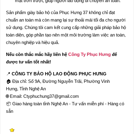
mặt trơn trượt, giúp người lao động di chuyển an toàn.
Sản phẩm giày bảo hộ của Phục Hưng 37 không chỉ đạt
chuẩn an toàn mà còn mang lại sự thoải mái tối đa cho người
sử dụng. Chúng tôi cam kết cung cấp những giải pháp bảo hộ
toàn diện, góp phần tạo nên một môi trường làm việc an toàn,
chuyên nghiệp và hiệu quả.
Nếu còn thắc mắc hãy liên hệ
Công Ty Phục Hưng
để
được tư vấn tốt nhất!
📍
CÔNG TY BẢO HỘ LAO ĐỘNG PHỤC HƯNG
🏠 Địa chỉ: Số 9A, Đường Nguyễn Trãi, Phường Vinh
Hưng, Tỉnh Nghệ An
🌐 Email: Ctyphuchung37@gmail.com
📦 Giao hàng toàn tỉnh Nghệ An - Tư vấn miễn phí - Hàng có
sẵn