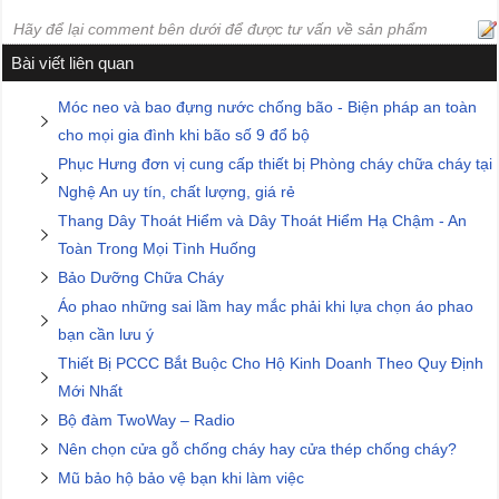
Hãy để lại comment bên dưới để được tư vấn về sản phẩm
Bài viết liên quan
Móc neo và bao đựng nước chống bão - Biện pháp an toàn
cho mọi gia đình khi bão số 9 đổ bộ
Phục Hưng đơn vị cung cấp thiết bị Phòng cháy chữa cháy tại
Nghệ An uy tín, chất lượng, giá rẻ
Thang Dây Thoát Hiểm và Dây Thoát Hiểm Hạ Chậm - An
Toàn Trong Mọi Tình Huống
Bảo Dưỡng Chữa Cháy
Áo phao những sai lầm hay mắc phải khi lựa chọn áo phao
bạn cần lưu ý
Thiết Bị PCCC Bắt Buộc Cho Hộ Kinh Doanh Theo Quy Định
Mới Nhất
Bộ đàm TwoWay – Radio
Nên chọn cửa gỗ chống cháy hay cửa thép chống cháy?
Mũ bảo hộ bảo vệ bạn khi làm việc