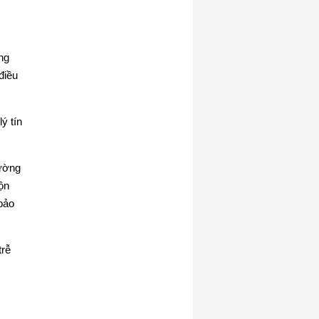
ng
điều
ý tín
hường
ộn
 bảo
trễ