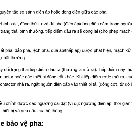
guyên tắc so sánh điện áp hoặc dòng điện giữa các pha.
 chính xác, đúng thứ tự và đủ pha (điện áp/dòng điện nằm trong ngưỡ
 trạng thái bình thường, tiếp điểm đầu ra sẽ đóng lại (cho phép mạch 
ất pha, đảo pha, lệch pha, quá áp/thấp áp) được phát hiện, mạch xử l
sự bất thường.
ay đổi trạng thái tiếp điểm đầu ra (thường là mở ra). Tiếp điểm này t
tactor hoặc các thiết bị đóng cắt khác. Khi tiếp điểm rơ le mở ra, cu
ntactor nhả ra, ngắt nguồn điện cấp vào thiết bị tải (động cơ), từ đó
ều chỉnh được các ngưỡng cài đặt (ví dụ: ngưỡng điện áp, thời gian 
 thiết bị và yêu cầu của hệ thống.
le bảo vệ pha: