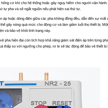
ư hỏng cơ khí cho hệ thống hoặc gây nguy hiểm cho người vận hành
ứ tự pha và sẽ ngắt nguồn nếu phát hiện sai thứ tự.
ện áp hoặc dòng điện giữa các pha không đồng đều, dẫn đến sự mất 
 thể gây nóng quá mức cho động cơ và làm giảm tuổi thọ thiết bị. Mộ
ện và bảo vệ khỏi tình trạng này.
 vệ pha hiện đại còn tích hợp khả năng giám sát điện áp trên từng pha
á thấp so với ngưỡng cho phép, rơ le sẽ tác động để bảo vệ thiết bị 