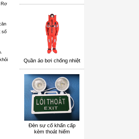
. Rơ
cân
t số
.
khỏi
Quần áo bơi chống nhiệt
Đèn sự cố khẩn cấp
kèm thoát hiểm