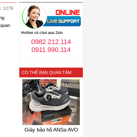
c: 1278
ụng
n quan
Hotline và chat qua Zalo
0982.212.114
0911.990.114
CÓ THỂ BẠN QUAN TÂM
Giày bảo hộ ANSa AVO