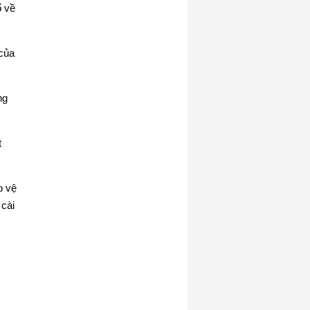
ố về
 của
ng
t
o vệ
 cài