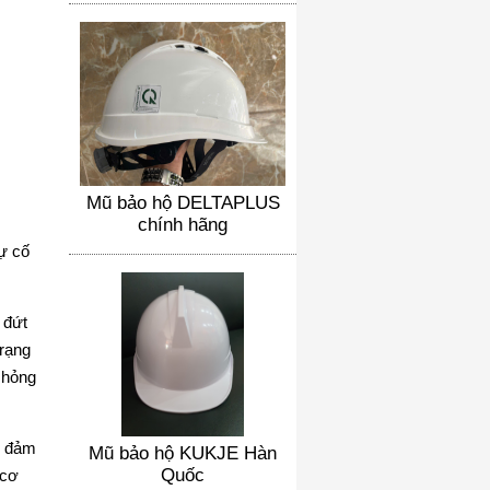
Mũ bảo hộ DELTAPLUS
chính hãng
ự cố
 đứt
trạng
 hỏng
ể đảm
Mũ bảo hộ KUKJE Hàn
Quốc
 cơ