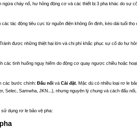
ngừa cháy nổ, hư hỏng động cơ và các thiết bị 3 pha khác do sự c
các tác động tiêu cực từ nguồn điện không ổn định, kéo dài tuổi thọ
Tránh được những thiệt hại lớn và chi phí khắc phục sự cố do hư hỏ
h các tình huống nguy hiểm do động cơ quay ngược chiều hoặc hoạ
ồm các bước chính:
Đấu nối
và
Cài đặt
. Mặc dù có nhiều loại rơ le bả
r, Selec, Samwha, JKN...), nhưng nguyên lý chung và cách đấu nối,
sử dụng rơ le bảo vệ pha:
 pha