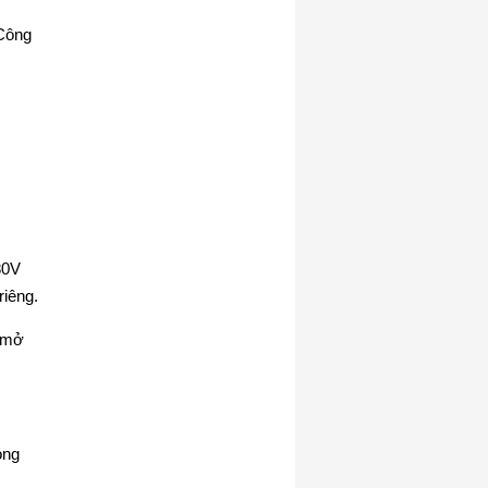
80V
riêng.
g mở
óng