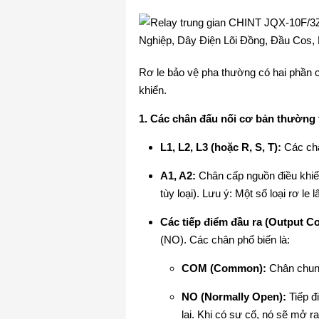
Rơ le bảo vệ pha thường có hai phần ch
khiển.
1. Các chân đấu nối cơ bản thường 
L1, L2, L3 (hoặc R, S, T):
Các châ
A1, A2:
Chân cấp nguồn điều khiển
tùy loại). Lưu ý: Một số loại rơ le
Các tiếp điểm đầu ra (Output Co
(NO). Các chân phổ biến là:
COM (Common):
Chân chun
NO (Normally Open):
Tiếp đ
lại. Khi có sự cố, nó sẽ mở ra