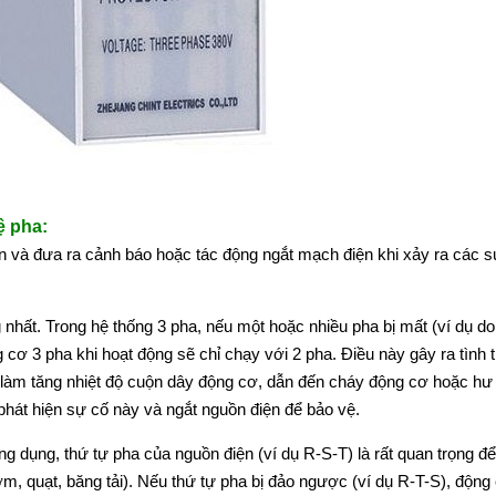
ệ pha:
n và đưa ra cảnh báo hoặc tác động ngắt mạch điện khi xảy ra các s
nhất. Trong hệ thống 3 pha, nếu một hoặc nhiều pha bị mất (ví dụ do
 cơ 3 pha khi hoạt động sẽ chỉ chạy với 2 pha. Điều này gây ra tình 
 làm tăng nhiệt độ cuộn dây động cơ, dẫn đến cháy động cơ hoặc hư
 phát hiện sự cố này và ngắt nguồn điện để bảo vệ.
g dụng, thứ tự pha của nguồn điện (ví dụ R-S-T) là rất quan trọng đ
m, quạt, băng tải). Nếu thứ tự pha bị đảo ngược (ví dụ R-T-S), động