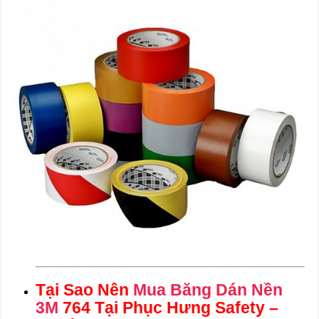
Tại Sao Nên
Mua Băng Dán Nền
3M
764 Tại Phục Hưng Safety –