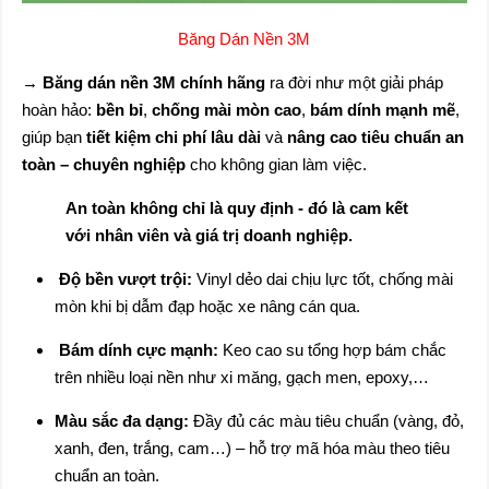
Băng Dán Nền 3M
→
Băng dán nền 3M chính hãng
ra đời như một giải pháp
hoàn hảo:
bền bỉ
,
chống mài mòn cao
,
bám dính mạnh mẽ
,
giúp bạn
tiết kiệm chi phí lâu dài
và
nâng cao tiêu chuẩn an
toàn – chuyên nghiệp
cho không gian làm việc.
An toàn không chỉ là quy định - đó là cam kết
với nhân viên và giá trị doanh nghiệp.
Độ bền vượt trội:
Vinyl dẻo dai chịu lực tốt, chống mài
mòn khi bị dẫm đạp hoặc xe nâng cán qua.
Bám dính cực mạnh:
Keo cao su tổng hợp bám chắc
trên nhiều loại nền như xi măng, gạch men, epoxy,…
Màu sắc đa dạng:
Đầy đủ các màu tiêu chuẩn (vàng, đỏ,
xanh, đen, trắng, cam…) – hỗ trợ mã hóa màu theo tiêu
chuẩn an toàn.