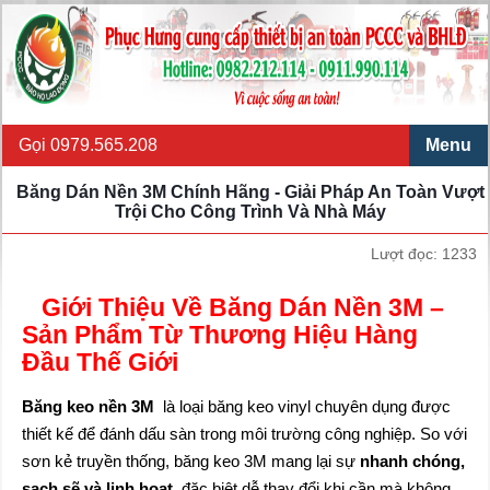
Gọi 0979.565.208
Menu
Băng Dán Nền 3M Chính Hãng - Giải Pháp An Toàn Vượt
Trội Cho Công Trình Và Nhà Máy
Lượt đọc: 1233
Giới Thiệu Về Băng Dán Nền 3M –
Sản Phẩm Từ Thương Hiệu Hàng
Đầu Thế Giới
Băng keo nền 3M
là loại băng keo vinyl chuyên dụng được
thiết kế để đánh dấu sàn trong môi trường công nghiệp. So với
sơn kẻ truyền thống, băng keo 3M mang lại sự
nhanh chóng,
sạch sẽ và linh hoạt
, đặc biệt dễ thay đổi khi cần mà không