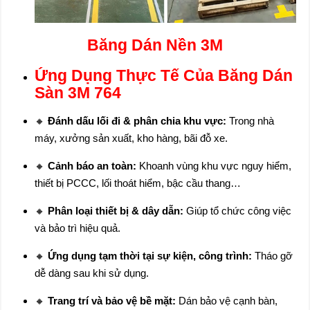
Băng Dán Nền 3M
Ứng Dụng Thực Tế Của Băng Dán
Sàn 3M 764
🔸
Đánh dấu lối đi & phân chia khu vực:
Trong nhà
máy, xưởng sản xuất, kho hàng, bãi đỗ xe.
🔸
Cảnh báo an toàn:
Khoanh vùng khu vực nguy hiểm,
thiết bị PCCC, lối thoát hiểm, bậc cầu thang…
🔸
Phân loại thiết bị & dây dẫn:
Giúp tổ chức công việc
và bảo trì hiệu quả.
🔸
Ứng dụng tạm thời tại sự kiện, công trình:
Tháo gỡ
dễ dàng sau khi sử dụng.
🔸
Trang trí và bảo vệ bề mặt:
Dán bảo vệ cạnh bàn,