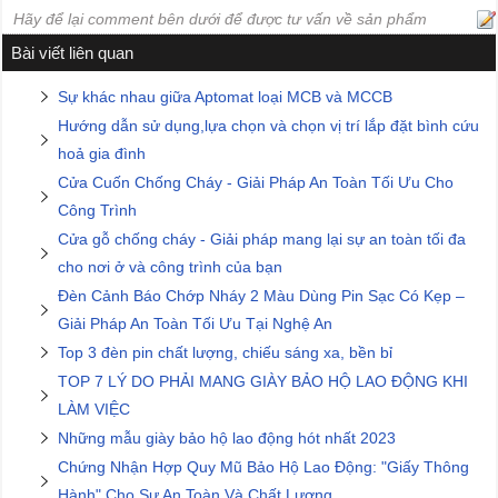
Hãy để lại comment bên dưới để được tư vấn về sản phẩm
Bài viết liên quan
Sự khác nhau giữa Aptomat loại MCB và MCCB
Hướng dẫn sử dụng,lựa chọn và chọn vị trí lắp đặt bình cứu
hoả gia đình
Cửa Cuốn Chống Cháy - Giải Pháp An Toàn Tối Ưu Cho
Công Trình
Cửa gỗ chống cháy - Giải pháp mang lại sự an toàn tối đa
cho nơi ở và công trình của bạn
Đèn Cảnh Báo Chớp Nháy 2 Màu Dùng Pin Sạc Có Kẹp –
Giải Pháp An Toàn Tối Ưu Tại Nghệ An
Top 3 đèn pin chất lượng, chiếu sáng xa, bền bỉ
TOP 7 LÝ DO PHẢI MANG GIÀY BẢO HỘ LAO ĐỘNG KHI
LÀM VIỆC
Những mẫu giày bảo hộ lao động hót nhất 2023
Chứng Nhận Hợp Quy Mũ Bảo Hộ Lao Động: "Giấy Thông
Hành" Cho Sự An Toàn Và Chất Lượng