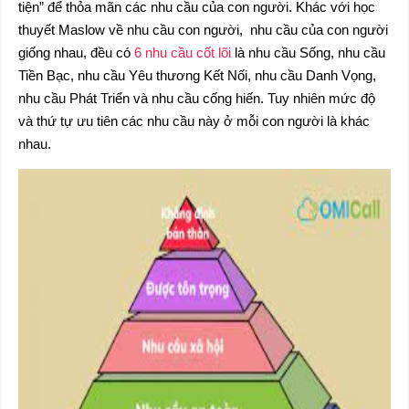
tiện” để thỏa mãn các nhu cầu của con người. Khác với học
thuyết Maslow về nhu cầu con người, nhu cầu của con người
giống nhau, đều có
6 nhu cầu
cốt
lõi
là nhu cầu Sống, nhu cầu
Tiền Bạc, nhu cầu Yêu thương Kết Nối, nhu cầu Danh Vọng,
nhu cầu Phát Triển và nhu cầu cống hiến. Tuy nhiên mức độ
và thứ tự ưu tiên các nhu cầu này ở mỗi con người là khác
nhau.