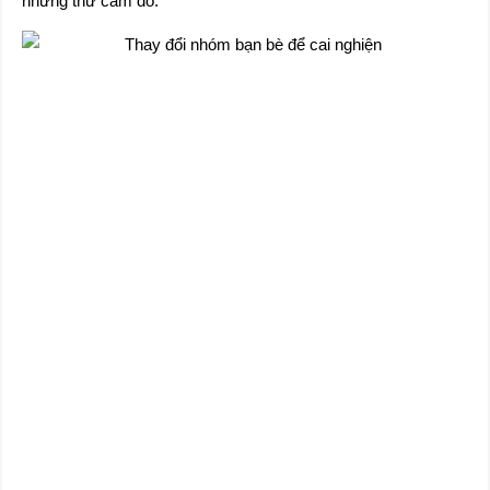
những thứ cám dỗ.