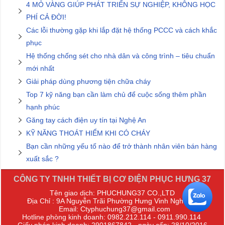
4 MỎ VÀNG GIÚP PHÁT TRIỂN SỰ NGHIỆP, KHÔNG HỌC
PHÍ CẢ ĐỜI!
Các lỗi thường gặp khi lắp đặt hệ thống PCCC và cách khắc
phục
Hệ thống chống sét cho nhà dân và công trình – tiêu chuẩn
mới nhất
Giải pháp dùng phương tiện chữa cháy
Top 7 kỹ năng bạn cần làm chủ để cuộc sống thêm phần
hạnh phúc
Găng tay cách điện uy tín tại Nghệ An
KỸ NĂNG THOÁT HIỂM KHI CÓ CHÁY
Bạn cần những yếu tố nào để trở thành nhân viên bán hàng
xuất sắc ?
CÔNG TY TNHH THIẾT BỊ CƠ ĐIỆN PHỤC HƯNG 37
Tên giao dịch: PHUCHUNG37 CO.,LTD
Địa Chỉ : 9A Nguyễn Trãi Phường Hưng Vinh Nghệ An
Email: Ctyphuchung37@gmail.com
Hotline phòng kinh doanh: 0982.212.114 - 0911.990.114
Giấy phép kinh doanh: 2901867842 - ngày cấp: 28/10/2016