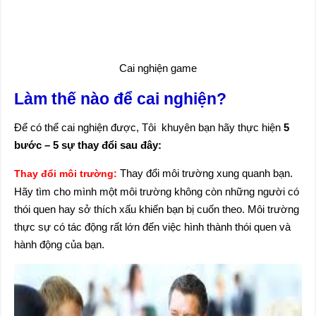
Cai nghiện game
Làm thế nào để cai nghiện?
Để có thể cai nghiện được, Tôi khuyên bạn hãy thực hiện
5
bước – 5 sự thay đổi sau đây:
Thay đổi môi trường xung quanh bạn.
Thay đổi môi trường:
Hãy tìm cho mình một môi trường không còn những người có
thói quen hay sở thích xấu khiến bạn bị cuốn theo. Môi trường
thực sự có tác động rất lớn đến việc hình thành thói quen và
hành động của bạn.