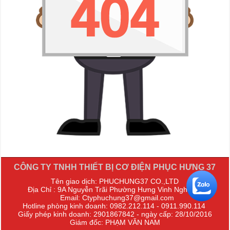
CÔNG TY TNHH THIẾT BỊ CƠ ĐIỆN PHỤC HƯNG 37
Tên giao dịch: PHUCHUNG37 CO.,LTD
Địa Chỉ : 9A Nguyễn Trãi Phường Hưng Vinh Nghệ An
Email: Ctyphuchung37@gmail.com
Hotline phòng kinh doanh: 0982.212.114 - 0911.990.114
Giấy phép kinh doanh: 2901867842 - ngày cấp: 28/10/2016
Giám đốc: PHẠM VĂN NAM